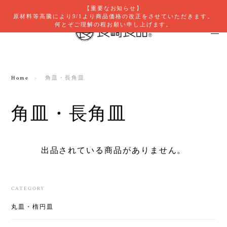
【重要なお知らせ】
原材料等高騰により9/1より商品価格の改正をさせていただきます。
何とぞご理解の程お願い申し上げます。
Home
角皿・長角皿
角皿・長角皿
出品されている商品がありません。
CATEGORY
丸皿・楕円皿