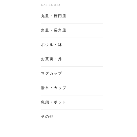
CATEGORY
丸皿・楕円皿
角皿・長角皿
ボウル・鉢
お茶碗・丼
マグカップ
湯呑・カップ
急須・ポット
その他