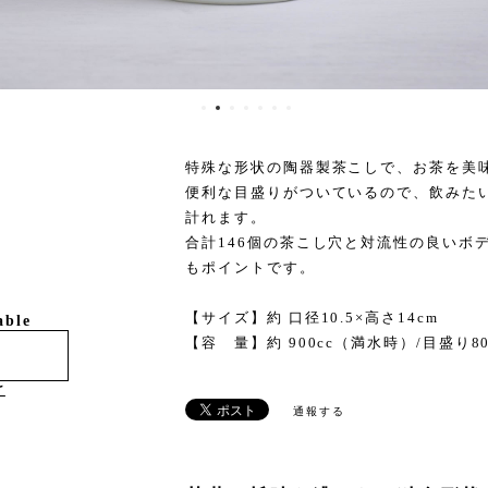
特殊な形状の陶器製茶こしで、お茶を美
便利な目盛りがついているので、飲みた
計れます。
合計146個の茶こし穴と対流性の良いボ
もポイントです。
【サイズ】約 口径10.5×高さ14cm
able
【容 量】約 900cc（満水時）/目盛り80
け
通報する